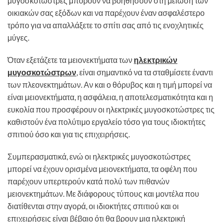
μυγοσκοτώστρες μπορούν να βοηθήσουν στη μείωση των
οικιακών σας εξόδων και να παρέχουν έναν ασφαλέστερο
τρόπο για να απαλλάξετε το σπίτι σας από τις ενοχλητικές
μύγες.
Όταν εξετάζετε τα μειονεκτήματα των
ηλεκτρικών
μυγοσκοτώστρων
, είναι σημαντικό να τα σταθμίσετε έναντι
των πλεονεκτημάτων. Αν και ο θόρυβος και η τιμή μπορεί να
είναι μειονεκτήματα, η ασφάλεια, η αποτελεσματικότητα και η
ευκολία που προσφέρουν οι ηλεκτρικές μυγοσκοτώστρες τις
καθιστούν ένα πολύτιμο εργαλείο τόσο για τους ιδιοκτήτες
σπιτιού όσο και για τις επιχειρήσεις.
Συμπερασματικά, ενώ οι ηλεκτρικές μυγοσκοτώστρες
μπορεί να έχουν ορισμένα μειονεκτήματα, τα οφέλη που
παρέχουν υπερτερούν κατά πολύ των πιθανών
μειονεκτημάτων. Με διάφορους τύπους και μοντέλα που
διατίθενται στην αγορά, οι ιδιοκτήτες σπιτιού και οι
επιχειρήσεις είναι βέβαιο ότι θα βρουν μια ηλεκτρική