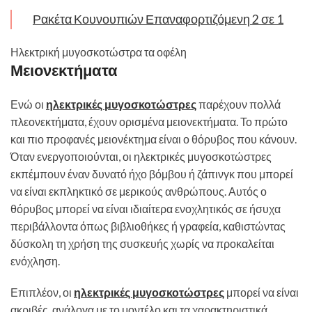
Ρακέτα Κουνουπιών Επαναφορτιζόμενη 2 σε 1
Ηλεκτρική μυγοσκοτώστρα τα οφέλη
Μειονεκτήματα
Ενώ οι
ηλεκτρικές μυγοσκοτώστρες
παρέχουν πολλά
πλεονεκτήματα, έχουν ορισμένα μειονεκτήματα. Το πρώτο
και πιο προφανές μειονέκτημα είναι ο θόρυβος που κάνουν.
Όταν ενεργοποιούνται, οι ηλεκτρικές μυγοσκοτώστρες
εκπέμπουν έναν δυνατό ήχο βόμβου ή ζάπινγκ που μπορεί
να είναι εκπληκτικό σε μερικούς ανθρώπους. Αυτός ο
θόρυβος μπορεί να είναι ιδιαίτερα ενοχλητικός σε ήσυχα
περιβάλλοντα όπως βιβλιοθήκες ή γραφεία, καθιστώντας
δύσκολη τη χρήση της συσκευής χωρίς να προκαλείται
ενόχληση.
Επιπλέον, οι
ηλεκτρικές μυγοσκοτώστρες
μπορεί να είναι
ακριβές, ανάλογα με το μοντέλο και τα χαρακτηριστικά.