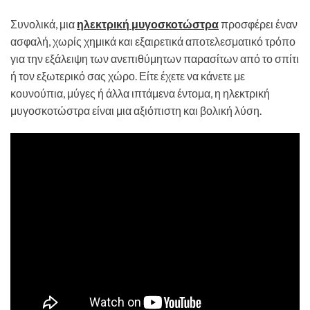
Συνολικά, μια
ηλεκτρική μυγοσκοτώστρα
προσφέρει έναν
ασφαλή, χωρίς χημικά και εξαιρετικά αποτελεσματικό τρόπο
για την εξάλειψη των ανεπιθύμητων παρασίτων από το σπίτι
ή τον εξωτερικό σας χώρο. Είτε έχετε να κάνετε με
κουνούπια, μύγες ή άλλα ιπτάμενα έντομα, η ηλεκτρική
μυγοσκοτώστρα είναι μια αξιόπιστη και βολική λύση.