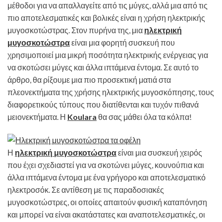
μέθοδοι για να απαλλαγείτε από τις μύγες, αλλά μια από τις
πιο αποτελεσματικές και βολικές είναι η χρήση ηλεκτρικής
μυγοσκοτώστρας. Στον πυρήνα της, μια
ηλεκτρική
μυγοσκοτώστρα
είναι μια φορητή συσκευή που
χρησιμοποιεί μια μικρή ποσότητα ηλεκτρικής ενέργειας για
να σκοτώσει μύγες και άλλα ιπτάμενα έντομα. Σε αυτό το
άρθρο, θα ρίξουμε μια πιο προσεκτική ματιά στα
πλεονεκτήματα της χρήσης ηλεκτρικής μυγοσκόπησης, τους
διαφορετικούς τύπους που διατίθενται και τυχόν πιθανά
μειονεκτήματα. Η
Koulara
θα σας μάθει όλα τα κόλπα!
Η
ηλεκτρική μυγοσκοτώστρα
είναι μια συσκευή χειρός
που έχει σχεδιαστεί για να σκοτώνει μύγες, κουνούπια και
άλλα ιπτάμενα έντομα με ένα γρήγορο και αποτελεσματικό
ηλεκτροσόκ. Σε αντίθεση με τις παραδοσιακές
μυγοσκοτώστρες, οι οποίες απαιτούν φυσική καταπόνηση
και μπορεί να είναι ακατάστατες και αναποτελεσματικές, οι