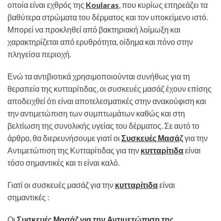
οποία είναι εχθρός της
Koularas
, που κυρίως επηρεάζει τα
βαθύτερα στρώματα του δέρματος και τον υποκείμενο ιστό.
Μπορεί να προκληθεί από βακτηριακή λοίμωξη και
χαρακτηρίζεται από ερυθρότητα, οίδημα και πόνο στην
πληγείσα περιοχή.
Ενώ τα αντιβιοτικά χρησιμοποιούνται συνήθως για τη
θεραπεία της κυτταρίτιδας, οι συσκευές μασάζ έχουν επίσης
αποδειχθεί ότι είναι αποτελεσματικές στην ανακούφιση και
την αντιμετώπιση των συμπτωμάτων καθώς και στη
βελτίωση της συνολικής υγείας του δέρματος. Σε αυτό το
άρθρο, θα διερευνήσουμε γιατί οι
Συσκευές Μασά
ζ
για την
Αντιμετώπιση της Κυτταρίτιδας για την
κυτταρίτιδα
είναι
τόσο σημαντικές και τι είναι καλό.
Γιατί οι συσκευές μασάζ για την
κυτταρίτιδα
είναι
σημαντικές :
Οι
Συσκευές Μασάζ για την Αντιμετώπιση της