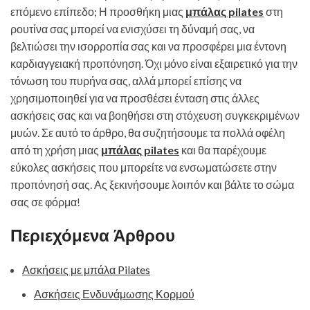
επόμενο επίπεδο; Η προσθήκη μιας
μπάλας pilates
στη
ρουτίνα σας μπορεί να ενισχύσει τη δύναμή σας, να
βελτιώσει την ισορροπία σας και να προσφέρει μια έντονη
καρδιαγγειακή προπόνηση. Όχι μόνο είναι εξαιρετικό για την
τόνωση του πυρήνα σας, αλλά μπορεί επίσης να
χρησιμοποιηθεί για να προσθέσει ένταση στις άλλες
ασκήσεις σας και να βοηθήσει στη στόχευση συγκεκριμένων
μυών. Σε αυτό το άρθρο, θα συζητήσουμε τα πολλά οφέλη
από τη χρήση μιας
μπάλας pilates
και θα παρέχουμε
εύκολες ασκήσεις που μπορείτε να ενσωματώσετε στην
προπόνησή σας. Ας ξεκινήσουμε λοιπόν και βάλτε το σώμα
σας σε φόρμα!
Περιεχόμενα Άρθρου
Ασκήσεις με μπάλα Pilates
Ασκήσεις Ενδυνάμωσης Κορμού