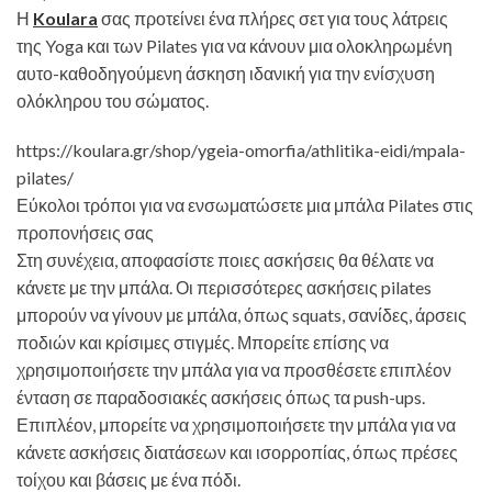
Η
Koulara
σας προτείνει ένα πλήρες σετ για τους λάτρεις
της Yoga και των Pilates για να κάνουν μια ολοκληρωμένη
αυτο-καθοδηγούμενη άσκηση ιδανική για την ενίσχυση
ολόκληρου του σώματος.
https://koulara.gr/shop/ygeia-omorfia/athlitika-eidi/mpala-
pilates/
Εύκολοι τρόποι για να ενσωματώσετε μια μπάλα Pilates στις
προπονήσεις σας
Στη συνέχεια, αποφασίστε ποιες ασκήσεις θα θέλατε να
κάνετε με την μπάλα. Οι περισσότερες ασκήσεις pilates
μπορούν να γίνουν με μπάλα, όπως squats, σανίδες, άρσεις
ποδιών και κρίσιμες στιγμές. Μπορείτε επίσης να
χρησιμοποιήσετε την μπάλα για να προσθέσετε επιπλέον
ένταση σε παραδοσιακές ασκήσεις όπως τα push-ups.
Επιπλέον, μπορείτε να χρησιμοποιήσετε την μπάλα για να
κάνετε ασκήσεις διατάσεων και ισορροπίας, όπως πρέσες
τοίχου και βάσεις με ένα πόδι.