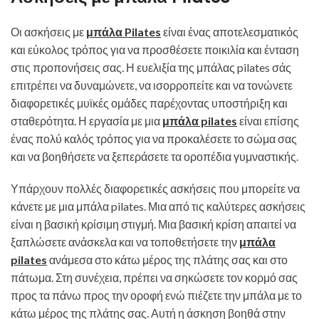
Οι ασκήσεις με
μπάλα Pilates
είναι ένας αποτελεσματικός
και εύκολος τρόπος για να προσθέσετε ποικιλία και ένταση
στις προπονήσεις σας. Η ευελιξία της μπάλας pilates σάς
επιτρέπει να δυναμώνετε, να ισορροπείτε και να τονώνετε
διαφορετικές μυϊκές ομάδες παρέχοντας υποστήριξη και
σταθερότητα. Η εργασία με μια
μπάλα pilates
είναι επίσης
ένας πολύ καλός τρόπος για να προκαλέσετε το σώμα σας
και να βοηθήσετε να ξεπεράσετε τα οροπέδια γυμναστικής.
Υπάρχουν πολλές διαφορετικές ασκήσεις που μπορείτε να
κάνετε με μια μπάλα pilates. Μια από τις καλύτερες ασκήσεις
είναι η βασική κρίσιμη στιγμή. Μια βασική κρίση απαιτεί να
ξαπλώσετε ανάσκελα και να τοποθετήσετε την
μπάλα
pilates
ανάμεσα στο κάτω μέρος της πλάτης σας και στο
πάτωμα. Στη συνέχεια, πρέπει να σηκώσετε τον κορμό σας
προς τα πάνω προς την οροφή ενώ πιέζετε την μπάλα με το
κάτω μέρος της πλάτης σας. Αυτή η άσκηση βοηθά στην