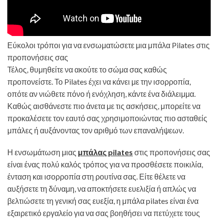
Εύκολοι τρόποι για να ενσωματώσετε μια μπάλα Pilates στις
προπονήσεις σας
Τέλος, θυμηθείτε να ακούτε το σώμα σας καθώς
προπονείστε. Το Pilates έχει να κάνει με την ισορροπία,
οπότε αν νιώθετε πόνο ή ενόχληση, κάντε ένα διάλειμμα.
Καθώς αισθάνεστε πιο άνετα με τις ασκήσεις, μπορείτε να
προκαλέσετε τον εαυτό σας χρησιμοποιώντας πιο ασταθείς
μπάλες ή αυξάνοντας τον αριθμό των επαναλήψεων.
Η ενσωμάτωση μιας
μπάλας pilates
στις προπονήσεις σας
είναι ένας πολύ καλός τρόπος για να προσθέσετε ποικιλία,
ένταση και ισορροπία στη ρουτίνα σας. Είτε θέλετε να
αυξήσετε τη δύναμη, να αποκτήσετε ευελιξία ή απλώς να
βελτιώσετε τη γενική σας ευεξία, η μπάλα pilates είναι ένα
εξαιρετικό εργαλείο για να σας βοηθήσει να πετύχετε τους