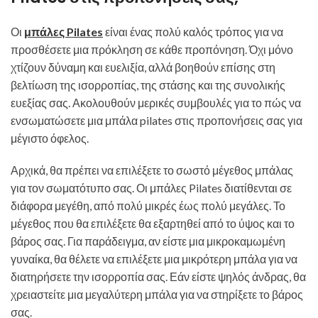
Οι
μπάλες Pilates
είναι ένας πολύ καλός τρόπος για να
προσθέσετε μια πρόκληση σε κάθε προπόνηση. Όχι μόνο
χτίζουν δύναμη και ευελιξία, αλλά βοηθούν επίσης στη
βελτίωση της ισορροπίας, της στάσης και της συνολικής
ευεξίας σας. Ακολουθούν μερικές συμβουλές για το πώς να
ενσωματώσετε μια μπάλα pilates στις προπονήσεις σας για
μέγιστο όφελος.
Αρχικά, θα πρέπει να επιλέξετε το σωστό μέγεθος μπάλας
για τον σωματότυπο σας. Οι μπάλες Pilates διατίθενται σε
διάφορα μεγέθη, από πολύ μικρές έως πολύ μεγάλες. Το
μέγεθος που θα επιλέξετε θα εξαρτηθεί από το ύψος και το
βάρος σας. Για παράδειγμα, αν είστε μια μικροκαμωμένη
γυναίκα, θα θέλετε να επιλέξετε μια μικρότερη μπάλα για να
διατηρήσετε την ισορροπία σας. Εάν είστε ψηλός άνδρας, θα
χρειαστείτε μια μεγαλύτερη μπάλα για να στηρίξετε το βάρος
σας.