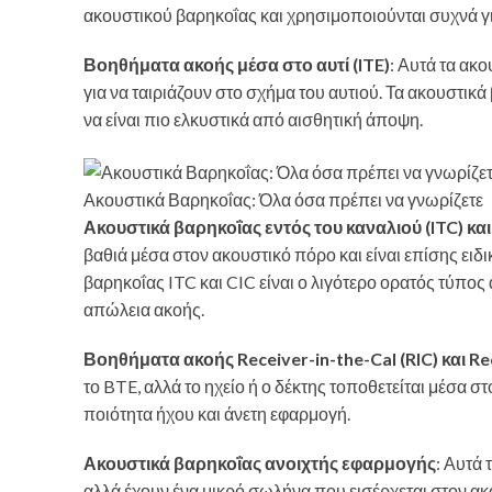
ακουστικού βαρηκοΐας και χρησιμοποιούνται συχνά γ
Βοηθήματα ακοής μέσα στο αυτί (ITE)
: Αυτά τα ακο
για να ταιριάζουν στο σχήμα του αυτιού. Τα ακουστικ
να είναι πιο ελκυστικά από αισθητική άποψη.
Ακουστικά Βαρηκοΐας: Όλα όσα πρέπει να γνωρίζετε
Ακουστικά βαρηκοΐας εντός του καναλιού (ITC) κα
βαθιά μέσα στον ακουστικό πόρο και είναι επίσης ειδ
βαρηκοΐας ITC και CIC ​​είναι ο λιγότερο ορατός τύπ
απώλεια ακοής.
Βοηθήματα ακοής Receiver-in-the-Cal (RIC) και Rec
το BTE, αλλά το ηχείο ή ο δέκτης τοποθετείται μέσα 
ποιότητα ήχου και άνετη εφαρμογή.
Ακουστικά βαρηκοΐας ανοιχτής εφαρμογής
: Αυτά 
αλλά έχουν ένα μικρό σωλήνα που εισέρχεται στον α