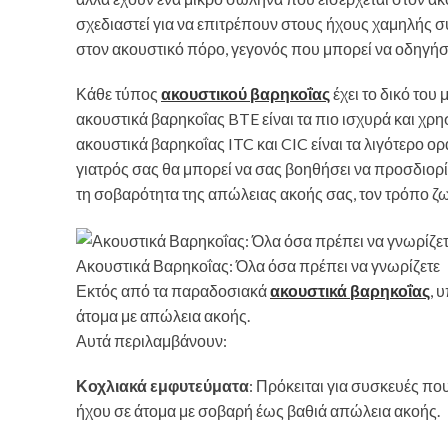
σχεδιαστεί για να επιτρέπουν στους ήχους χαμηλής σ
στον ακουστικό πόρο, γεγονός που μπορεί να οδηγήσε
Κάθε τύπος
ακουστικού βαρηκοΐας
έχει το δικό του
ακουστικά βαρηκοΐας BTE είναι τα πιο ισχυρά και χρ
ακουστικά βαρηκοΐας ITC και CIC ​​είναι τα λιγότερο 
γιατρός σας θα μπορεί να σας βοηθήσει να προσδιορί
τη σοβαρότητα της απώλειας ακοής σας, τον τρόπο ζω
Ακουστικά Βαρηκοΐας: Όλα όσα πρέπει να γνωρίζετε
Εκτός από τα παραδοσιακά
ακουστικά βαρηκοΐας
, 
άτομα με απώλεια ακοής.
Αυτά περιλαμβάνουν:
Κοχλιακά εμφυτεύματα
: Πρόκειται για συσκευές πο
ήχου σε άτομα με σοβαρή έως βαθιά απώλεια ακοής.