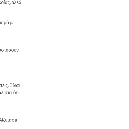
κοΐας, αλλά
ασμό με
ταστήσουν
εις. Είναι
ιστεί ότι
ο
ίζετε ότι