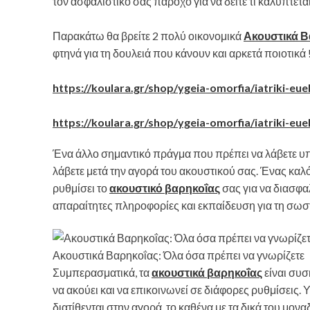
τον ασφαλιστικό σας πάροχο για να δείτε τι καλύπτεται
Παρακάτω θα βρείτε 2 πολύ οικονομικά
Ακουστικά Β
φτηνά για τη δουλειά που κάνουν και αρκετά ποιοτικά 
https://koulara.gr/shop/ygeia-omorfia/iatriki-eue
https://koulara.gr/shop/ygeia-omorfia/iatriki-eue
Ένα άλλο σημαντικό πράγμα που πρέπει να λάβετε υ
λάβετε μετά την αγορά του ακουστικού σας. Ένας καλ
ρυθμίσει το
ακουστικό βαρηκοΐας
σας για να διασφαλ
απαραίτητες πληροφορίες και εκπαίδευση για τη σωστ
Ακουστικά Βαρηκοΐας: Όλα όσα πρέπει να γνωρίζετε
Συμπερασματικά, τα
ακουστικά βαρηκοΐας
είναι συσ
να ακούει και να επικοινωνεί σε διάφορες ρυθμίσεις
διατίθενται στην αγορά, το καθένα με τα δικά του μον