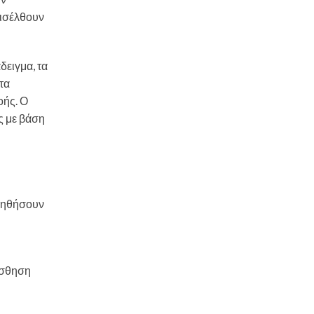
εισέλθουν
δειγμα, τα
τα
οής. Ο
ς με βάση
βοηθήσουν
ίσθηση