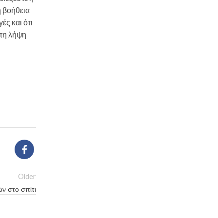
η βοήθεια
ές και ότι
 τη λήψη
Older
ν στο σπίτι