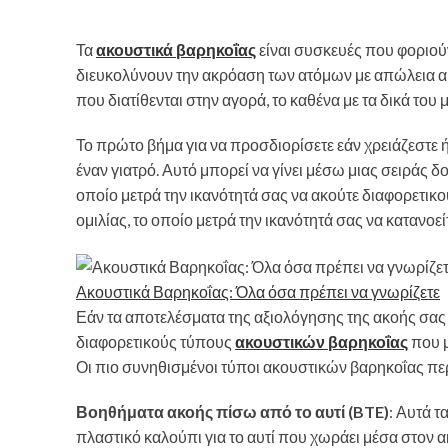
Τα
ακουστικά βαρηκοΐας
είναι συσκευές που φοριούν
διευκολύνουν την ακρόαση των ατόμων με απώλεια α
που διατίθενται στην αγορά, το καθένα με τα δικά του
Το πρώτο βήμα για να προσδιορίσετε εάν χρειάζεστε ή
έναν γιατρό. Αυτό μπορεί να γίνει μέσω μιας σειράς
οποίο μετρά την ικανότητά σας να ακούτε διαφορετικο
ομιλίας, το οποίο μετρά την ικανότητά σας να κατανοεί
Ακουστικά Βαρηκοΐας: Όλα όσα πρέπει να γνωρίζετε
Εάν τα αποτελέσματα της αξιολόγησης της ακοής σας 
διαφορετικούς τύπους
ακουστικών βαρηκοΐας
που μ
Οι πιο συνηθισμένοι τύποι ακουστικών βαρηκοΐας π
Βοηθήματα ακοής πίσω από το αυτί (BTE)
: Αυτά τ
πλαστικό καλούπι για το αυτί που χωράει μέσα στον 