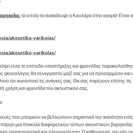
.
αρηκοΐας
τα οποία τα ανακάλυψε η Κουλάρα στην αγορά! Είναι 
!
ksia/akoustika-varikoias/
ksia/akoustiko-varikoias/
πόψη είναι το επίπεδο υποστήριξης και φροντίδας παρακολούθη
ός ακουολόγος θα συνεργαστεί μαζί σας για να προσαρμόσει και 
ίσει ότι ικανοποιεί τις ανάγκες σας. Θα σας παρέχουν επίσης τις
ή χρήση και φροντίδα του ακουστικού σας.
κευές που μπορούν να βελτιώσουν σημαντικά την ικανότητα ενό
. Υπάρχει μια ποικιλία διαφορετικών τύπων ακουστικών βαρηκοΐα
αδικά χαρακτηριστικά και πλεονεκτήματα. Ο καθορισμός του εάν χρ