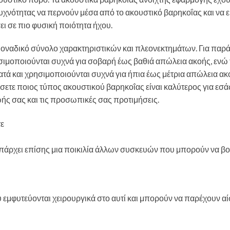
υχνότητας να περνούν μέσα από το ακουστικό βαρηκοΐας και να 
ι σε πιο φυσική ποιότητα ήχου.
 μοναδικό σύνολο χαρακτηριστικών και πλεονεκτημάτων. Για παρά
ησιμοποιούνται συχνά για σοβαρή έως βαθιά απώλεια ακοής, ενώ 
ορατά και χρησιμοποιούνται συχνά για ήπια έως μέτρια απώλεια ακ
σετε ποιος τύπος ακουστικού βαρηκοΐας είναι καλύτερος για εσά
ής σας και τις προσωπικές σας προτιμήσεις.
υπάρχει επίσης μια ποικιλία άλλων συσκευών που μπορούν να 
υ εμφυτεύονται χειρουργικά στο αυτί και μπορούν να παρέχουν α