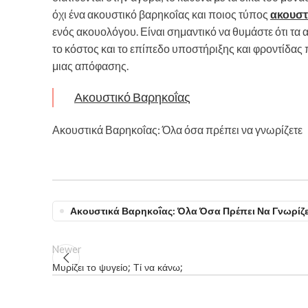
όχι ένα ακουστικό βαρηκοΐας και ποιος τύπος
ακουστ
ενός ακουολόγου. Είναι σημαντικό να θυμάστε ότι τα
το κόστος και το επίπεδο υποστήριξης και φροντίδα
μιας απόφασης.
Ακουστικό Βαρηκοΐας
Ακουστικά Βαρηκοΐας: Όλα όσα πρέπει να γνωρίζετε
Ακουστικά Βαρηκοΐας: Όλα Όσα Πρέπει Να Γνωρίζε
Newer
Μυρίζει το ψυγείο; Τί να κάνω;