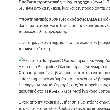
Προϊόντα προσωπικής ενίσχυσης ήχου (PSAP)
: Π
δεν είναι ιατρικά εγκεκριμένες και δεν προορίζονται γ
Υποστηρικτικές συσκευές ακρόασης (ALDs)
: Πρό
βοηθήματα ακοής για τη βελτίωση της ακοής σε συγκ
παρακολουθείτε τηλεόραση.
Είναι σημαντικό να σημειωθεί ότι τα ακουστικά βαρηκ
την κανονική ακοή
Ακουστικά Βαρηκοΐας: Όλα όσα πρέπει να γνωρίζετε
Ωστόσο, μπορούν να βελτιώσουν πολύ σε ένα άτομο την
επίσης σημαντικό να θυμάστε ότι τα ακουστικά βαρηκ
λειτουργούν σωστά. Ο γιατρός σας θα μπορεί να σας π
ακουστικό σας. Η
Koulara
ξέρει γιατί έχει χρησιμοπο
Εκτός από την τακτική συντήρηση, είναι επίσης σημαντ
το ακουστικό σας εξακολουθεί να καλύπτει τις ανάγκες