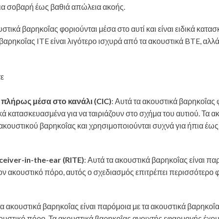
ια σοβαρή έως βαθιά απώλεια ακοής.
υστικά βαρηκοΐας φοριούνται μέσα στο αυτί και είναι ειδικά κατ
ά βαρηκοΐας ITE είναι λιγότερο ισχυρά από τα ακουστικά BTE, αλ
ι πλήρως μέσα στο κανάλι (CIC)
: Αυτά τα ακουστικά βαρηκοΐας 
ικά κατασκευασμένα για να ταιριάζουν στο σχήμα του αυτιού. Τα α
ος ακουστικού βαρηκοΐας και χρησιμοποιούνται συχνά για ήπια έως
eiver-in-the-ear (RITE)
: Αυτά τα ακουστικά βαρηκοΐας είναι πα
στον ακουστικό πόρο, αυτός ο σχεδιασμός επιτρέπει περισσότερο 
τα ακουστικά βαρηκοΐας είναι παρόμοια με τα ακουστικά βαρηκοΐ
κουστικό πόρο. Τα ακουστικά βαρηκοΐας ανοιχτής εφαρμογής έχο