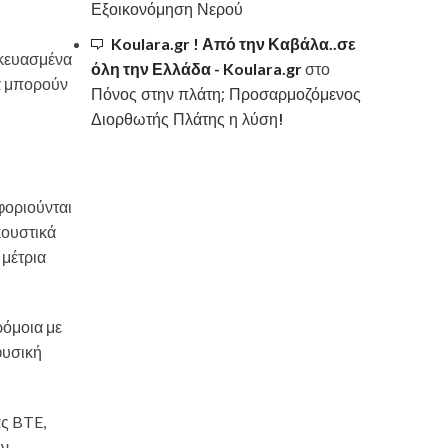
Εξοικονόμηση Νερού
Koulara.gr ! Από την Καβάλα..σε
ασκευασμένα
όλη την Ελλάδα - Koulara.gr
στο
λά μπορούν
Πόνος στην πλάτη; Προσαρμοζόμενος
Διορθωτής Πλάτης η λύση!
φοριούνται
κουστικά
 μέτρια
ρόμοια με
φυσική
ας BTE,
υν