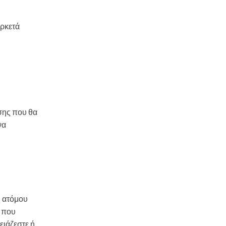
αρκετά
σης που θα
να
ς ατόμου
ς που
ειάζεστε ή