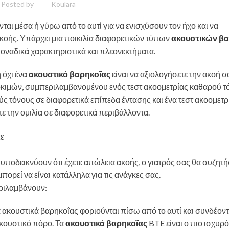
Posted by
Koulara
ται μέσα ή γύρω από το αυτί για να ενισχύσουν τον ήχο και να
κοής. Υπάρχει μια ποικιλία διαφορετικών τύπων
ακουστικών βα
 μοναδικά χαρακτηριστικά και πλεονεκτήματα.
 όχι ένα
ακουστικό βαρηκοΐας
είναι να αξιολογήσετε την ακοή 
 δοκιμών, συμπεριλαμβανομένου ενός τεστ ακοομετρίας καθαρού τό
ύς τόνους σε διαφορετικά επίπεδα έντασης και ένα τεστ ακοομετρ
τε την ομιλία σε διαφορετικά περιβάλλοντα.
υποδεικνύουν ότι έχετε απώλεια ακοής, ο γιατρός σας θα συζητή
πορεί να είναι κατάλληλα για τις ανάγκες σας.
εριλαμβάνουν:
α ακουστικά βαρηκοΐας φοριούνται πίσω από το αυτί και συνδέοντ
ακουστικό πόρο. Τα
ακουστικά βαρηκοΐας
BTE είναι ο πιο ισχυρ