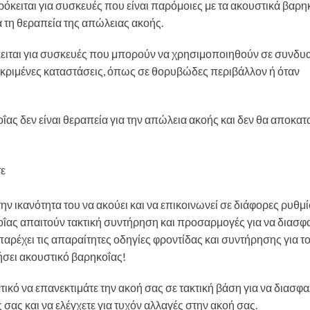
ρόκειται για συσκευές που είναι παρόμοιες με τα ακουστικά βαρη
ια τη θεραπεία της απώλειας ακοής.
κειται για συσκευές που μπορούν να χρησιμοποιηθούν σε συνδυ
εκριμένες καταστάσεις, όπως σε θορυβώδες περιβάλλον ή όταν
οΐας δεν είναι θεραπεία για την απώλεια ακοής και δεν θα αποκα
 ικανότητα του να ακούει και να επικοινωνεί σε διάφορες ρυθμίσ
οΐας απαιτούν τακτική συντήρηση και προσαρμογές για να διασφαλ
αρέχει τις απαραίτητες οδηγίες φροντίδας και συντήρησης για τ
ιήσει ακουστικό βαρηκοΐας!
ικό να επανεκτιμάτε την ακοή σας σε τακτική βάση για να διασφαλ
 σας και να ελέγχετε για τυχόν αλλαγές στην ακοή σας.