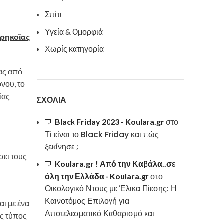
Σπίτι
Υγεία & Ομορφιά
ρηκοΐας
Χωρίς κατηγορία
σας από
νου, το
ίας
ΣΧΌΛΙΑ
Black Friday 2023 - Koulara.gr
στο
Τί είναι το Black Friday και πώς
ξεκίνησε ;
σει τους
Koulara.gr ! Από την Καβάλα..σε
όλη την Ελλάδα - Koulara.gr
στο
Οικολογικό Ντους με Έλικα Πίεσης: Η
Καινοτόμος Επιλογή για
αι με ένα
Αποτελεσματικό Καθαρισμό και
ός τύπος