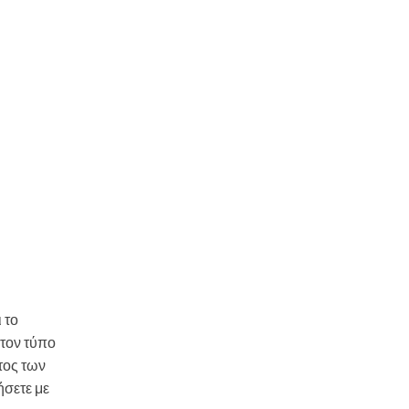
ι το
 τον τύπο
τος των
ήσετε με