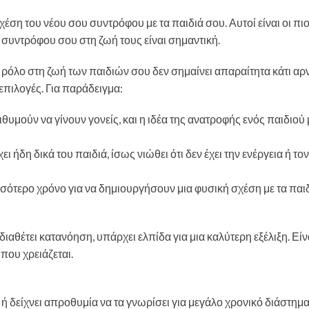
χέση του νέου σου συντρόφου με τα παιδιά σου. Αυτοί είναι οι πι
 συντρόφου σου στη ζωή τους είναι σημαντική.
ι ρόλο στη ζωή των παιδιών σου δεν σημαίνει απαραίτητα κάτι αρ
επιλογές. Για παράδειγμα:
μούν να γίνουν γονείς, και η ιδέα της ανατροφής ενός παιδιού 
ι ήδη δικά του παιδιά, ίσως νιώθει ότι δεν έχει την ενέργεια ή το
σότερο χρόνο για να δημιουργήσουν μια φυσική σχέση με τα παιδ
διαθέτει κατανόηση, υπάρχει ελπίδα για μια καλύτερη εξέλιξη. Είν
που χρειάζεται.
 δείχνει απροθυμία να τα γνωρίσει για μεγάλο χρονικό διάστημα