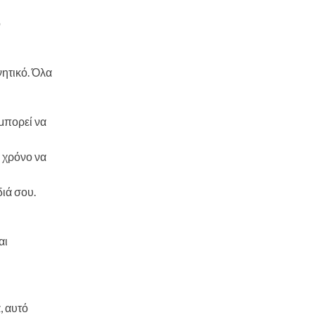
ο
νητικό. Όλα
μπορεί να
ν χρόνο να
ιά σου.
αι
, αυτό