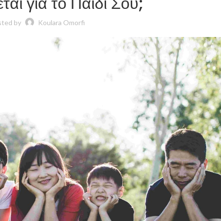
ται για το Παιδί Σου;
ted by
Koulara Omorfi