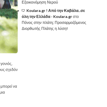
Εξοικονόμηση Νερού
Koulara.gr ! Από την Καβάλα..σε
όλη την Ελλάδα - Koulara.gr
στο
Πόνος στην πλάτη; Προσαρμοζόμενος
Διορθωτής Πλάτης η λύση!
 γονιός,
τους σχεδόν
 μπορεί να
μια