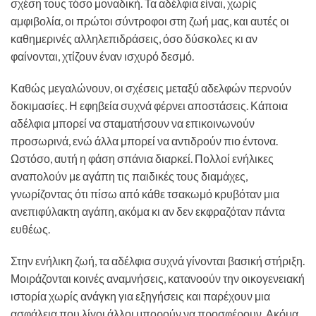
σχέση τους τόσο μοναδική. Τα αδέλφια είναι, χωρίς
αμφιβολία, οι πρώτοι σύντροφοι στη ζωή μας, και αυτές οι
καθημερινές αλληλεπιδράσεις, όσο δύσκολες κι αν
φαίνονται, χτίζουν έναν ισχυρό δεσμό.
Καθώς μεγαλώνουν, οι σχέσεις μεταξύ αδελφών περνούν
δοκιμασίες. Η εφηβεία συχνά φέρνει αποστάσεις. Κάποια
αδέλφια μπορεί να σταματήσουν να επικοινωνούν
προσωρινά, ενώ άλλα μπορεί να αντιδρούν πιο έντονα.
Ωστόσο, αυτή η φάση σπάνια διαρκεί. Πολλοί ενήλικες
αναπολούν με αγάπη τις παιδικές τους διαμάχες,
γνωρίζοντας ότι πίσω από κάθε τσακωμό κρυβόταν μια
ανεπιφύλακτη αγάπη, ακόμα κι αν δεν εκφραζόταν πάντα
ευθέως.
Στην ενήλικη ζωή, τα αδέλφια συχνά γίνονται βασική στήριξη.
Μοιράζονται κοινές αναμνήσεις, κατανοούν την οικογενειακή
ιστορία χωρίς ανάγκη για εξηγήσεις και παρέχουν μια
ασφάλεια που λίγοι άλλοι μπορούν να προσφέρουν. Ακόμα