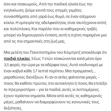
όσο και τσακωμούς. Από την παιδική ηλικία έως την
ενηλικίωση, ζούμε κοντά τους στιγμές γεμάτες
συναισθήματα, από χαρά έως θυμό, σε έναν ατέρμονο
κύκλο. Η εμπειρία της αδελφικότητας είναι ταυτόχρονα απλή
και πολύπλοκη. Και παρόλο που οι καθημερινές τριβές
μπορεί να δημιουργούν ένταση, αυτή η σχέση παραμένει μια
από τις πιο σημαντικές στη ζωή μας.
Μια μελέτη του Πανεπιστημίου του Κέιμπριτζ αποκάλυψε ότι
παιδιά ηλικίας
3 έως 7 ετών τσακώνονται κατά μέσο όρο
3,5 φορές την ώρα με τα αδέρφια τους. Αυτό ισοδυναμεί με
έναν καβγά κάθε 17 λεπτά περίπου. Μια πραγματική…
μαραθώνιος διενέξεων. Κι αν οι αιτίες φαίνονται μικρές –
ποιος θα καθίσει πρώτος στο αυτοκίνητο ή ποιος θα επιλέξει
το τηλεχειριστήριο – για τα παιδιά, αυτές οι λεπτομέρειες
έχουν τεράστια σημασία. Μέσα από αυτές τις καθημερινές
μάχες, μαθαίνουν να διαμορφώνουν τις κοινωνικές τους
δεξιότητες.