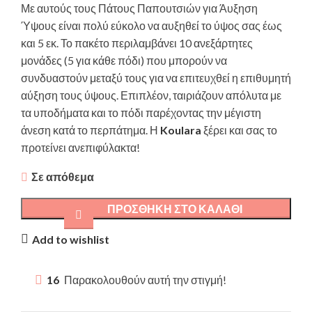
Με αυτούς τους Πάτους Παπουτσιών για Άυξηση
Ύψους είναι πολύ εύκολο να αυξηθεί το ύψος σας έως
και 5 εκ. Το πακέτο περιλαμβάνει 10 ανεξάρτητες
μονάδες (5 για κάθε πόδι) που μπορούν να
συνδυαστούν μεταξύ τους για να επιτευχθεί η επιθυμητή
αύξηση τους ύψους. Επιπλέον, ταιριάζουν απόλυτα με
τα υποδήματα και το πόδι παρέχοντας την μέγιστη
άνεση κατά το περπάτημα. Η
Koulara
ξέρει και σας το
προτείνει ανεπιφύλακτα!
Σε απόθεμα
ΠΡΟΣΘΉΚΗ ΣΤΟ ΚΑΛΆΘΙ
Add to wishlist
16
Παρακολουθούν αυτή την στιγμή!