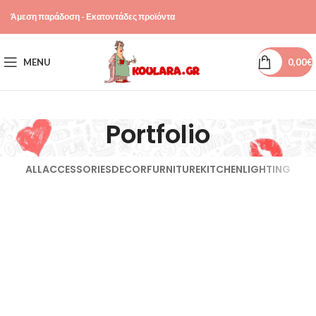
Άμεση παράδοση - Εκατοντάδες προϊόντα
MENU
0,00
€
Portfolio
ALL
ACCESSORIES
DECOR
FURNITURE
KITCHEN
LIGHTING