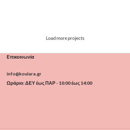
Load more projects
Leo uteu ullamcorper
Kitchen
Επικοινωνία
info@koulara.gr
Ωράριο: ΔΕΥ έως ΠΑΡ - 10:00 έως 14:00